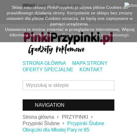
Witaj!
Login
Twoje konto
Sklep internetowy PinkiPrzypinki.pl używa plików Cookies do
prawidłowego działania strony. Korzystanie ze sklepu bez zmiany
(
pusty
)
ustawień dla plików Cookies oznacza, że będą one zapisywane w
pamięci urządzenia.
Ustawienia te można zmieniać w przeglądarce internetowej. Więcej
informacji udostępniamy w
Regulaminie sklepu internetowego.
STRONA GŁÓWNA
MAPA STRONY
OFERTY SPECJALNE
KONTAKT
NAVIGATION
Strona główna
PRZYPINKI
Przypinki Ślubne
Przypinki Ślubne
Obrączki dla Młodej Pary nr 85