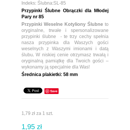
Indeks:
Ślubna:SL-85
Przypinki Ślubne Obrączki dla Młodej
Pary nr 85
Przypinki Weselne Kotyliony Ślubne
to
oryginalne, trwałe i spersonalizowane
przypinki ślubne - te trzy cechy spełnia
nasza przypinka dla Waszych gości
weselnych z Waszymi imionami i datą
ślubu
.
W niskiej cenie otrzymasz trwałą i
oryginalną pamiątkę dla Twoich gości –
wykonamy ją specjalnie dla Was!
Ś
rednica plakietki:
58 mm
Save
1,79 zł
za 1 szt.
1,95 zł