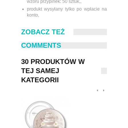
wzoru przypinek:
50 sztuk,
,
produkt wysyłany tylko po wpłacie na
konto,
ZOBACZ TEŻ
COMMENTS
30 PRODUKTÓW W
TEJ SAMEJ
KATEGORII