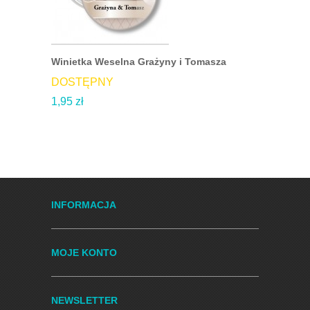
Winietka Weselna Grażyny i Tomasza
Przypinka
DOSTĘPNY
DOSTĘP
1,95 zł
2,99 zł
DO KO
INFORMACJA
MOJE KONTO
NEWSLETTER