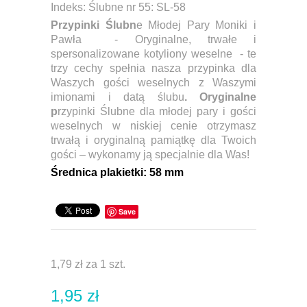
Indeks:
Ślubne nr 55: SL-58
Przypinki Ślubn
e Młodej Pary Moniki i
Pawła - Oryginalne, trwałe i
spersonalizowane kotyliony weselne - te
trzy cechy spełnia nasza przypinka dla
Waszych gości weselnych z Waszymi
imionami i datą ślubu
. Oryginalne
p
rzypinki Ślubne dla młodej pary i gości
weselnych w niskiej cenie otrzymasz
trwałą i oryginalną pamiątkę dla Twoich
gości – wykonamy ją specjalnie dla Was!
Ś
rednica plakietki:
58 mm
Save
1,79 zł
za 1 szt.
1,95 zł