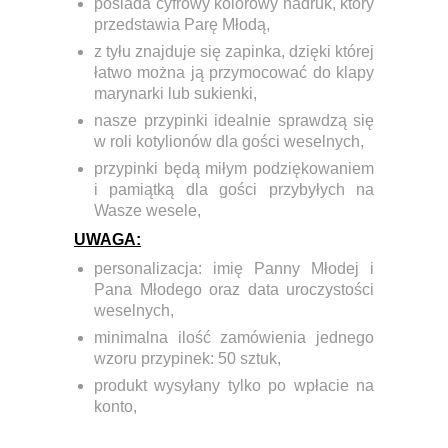
posiada cyfrowy kolorowy nadruk, który
przedstawia Parę Młodą,
z tyłu znajduje się zapinka, dzięki której
łatwo można ją przymocować do klapy
marynarki lub sukienki,
nasze przypinki idealnie sprawdzą się
w roli kotylionów dla gości weselnych,
przypinki będą miłym podziękowaniem
i pamiątką dla gości przybyłych na
Wasze wesele,
UWAGA:
personalizacja: imię Panny Młodej i
Pana Młodego oraz data uroczystości
weselnych,
minimalna ilość zamówienia jednego
wzoru przypinek:
50 sztuk,
produkt wysyłany tylko po wpłacie na
konto,