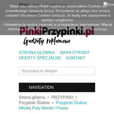
Witaj!
Login
Twoje konto
Sklep internetowy PinkiPrzypinki.pl używa plików Cookies do
prawidłowego działania strony. Korzystanie ze sklepu bez zmiany
(
pusty
)
ustawień dla plików Cookies oznacza, że będą one zapisywane w
pamięci urządzenia.
Ustawienia te można zmieniać w przeglądarce internetowej. Więcej
informacji udostępniamy w
Regulaminie sklepu internetowego.
STRONA GŁÓWNA
MAPA STRONY
OFERTY SPECJALNE
KONTAKT
NAVIGATION
Strona główna
PRZYPINKI
Przypinki Ślubne
Przypinki Ślubne
Młodej Pary Moniki i Pawła