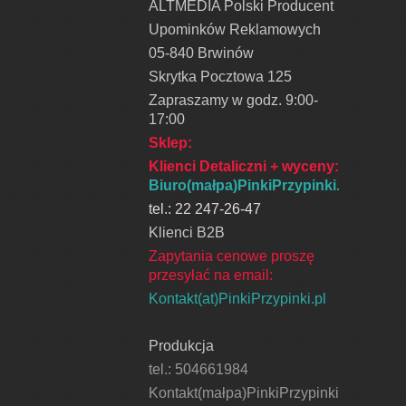
ALTMEDIA Polski Producent
Upominków Reklamowych
05-840 Brwinów
Skrytka Pocztowa 125
Zapraszamy w godz. 9:00-
17:00
Sklep:
Klienci Detaliczni + wyceny
:
Biuro(małpa)PinkiPrzypinki.pl
tel.: 22 247-26-47
Klienci B2B
Zapytania cenowe proszę
przesyłać na email:
Kontakt(at)PinkiPrzypinki.pl
Produkcja
tel.: 504661984
Kontakt(małpa)PinkiPrzypinki.pl