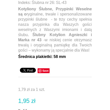
Indeks:
Ślubna nr 26: SL-43
Kotyliony Ślubne,
Przypinki Weselne
są o
ryginalne, trwałe i spersonalizowane
przypinki ślubne - te trzy cechy spełnia
nasza przypinka dla Waszych gości
weselnych z Waszymi imionami i datą
ślubu
. Ślubny Kotylion Agnieszki i
Marka nr 43
-w niskiej cenie otrzymasz
trwałą i oryginalną pamiątkę dla Twoich
gości – wykonamy ją specjalnie dla Was!
Ś
rednica plakietki:
58 mm
Save
1,79 zł
za 1 szt.
1,95 zł