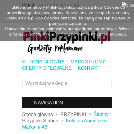
Witaj!
Login
Twoje konto
Sklep internetowy PinkiPrzypinki.pl używa plików Cookies do
prawidłowego działania strony. Korzystanie ze sklepu bez zmiany
(
pusty
)
ustawień dla plików Cookies oznacza, że będą one zapisywane w
pamięci urządzenia.
Ustawienia te można zmieniać w przeglądarce internetowej. Więcej
informacji udostępniamy w
Regulaminie sklepu internetowego.
STRONA GŁÓWNA
MAPA STRONY
OFERTY SPECJALNE
KONTAKT
NAVIGATION
Strona główna
PRZYPINKI
Ślubny
Przypinki Ślubne
Kotylion Agnieszki i
Marka nr 43