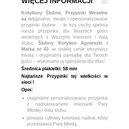
WIĘCEJ INFORMACJI
Kotyliony Ślubne,
Przypinki Weselne
są o
ryginalne, trwałe i spersonalizowane
przypinki ślubne - te trzy cechy spełnia
nasza przypinka dla Waszych gości
weselnych z Waszymi imionami i datą
ślubu
. Ślubny Kotylion Agnieszki i
Marka nr 43
-w niskiej cenie otrzymasz
trwałą i oryginalną pamiątkę dla Twoich
gości – wykonamy ją specjalnie dla Was!
Ś
rednica plakietki:
58 mm
Najtańsze Przypinki tej wielkości w
sieci !
Opis:
oryginalne personalizowana przypinka
z nadrukowanymi imionami Pary
Młodej i datą ślubu,
posiada cyfrowy kolorowy nadruk, który
przedstawia Parę Młodą,