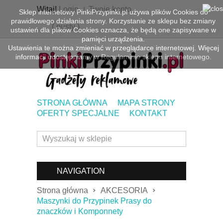
Witaj!
Login
Twoje konto
Sklep internetowy PinkiPrzypinki.pl używa plików Cookies do
prawidłowego działania strony. Korzystanie ze sklepu bez zmiany
(
pusty
)
ustawień dla plików Cookies oznacza, że będą one zapisywane w
pamięci urządzenia.
Ustawienia te można zmieniać w przeglądarce internetowej. Więcej
informacji udostępniamy w
Regulaminie sklepu internetowego.
STRONA GŁÓWNA
MAPA STRONY
OFERTY SPECJALNE
KONTAKT
NAVIGATION
Strona główna
AKCESORIA
Maszynki do Przypinek Prasy do
znaczków i Komponnety