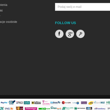
ienia
ki
y
acje osobiste
FOLLOW US