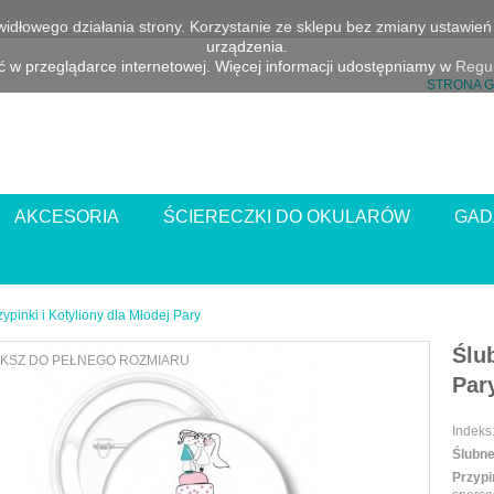
awidłowego działania strony. Korzystanie ze sklepu bez zmiany ustawi
urządzenia.
 w przeglądarce internetowej. Więcej informacji udostępniamy w
Regul
STRONA 
AKCESORIA
ŚCIERECZKI DO OKULARÓW
GAD
ypinki i Kotyliony dla Młodej Pary
Ślu
KSZ DO PEŁNEGO ROZMIARU
Par
Indeks
Ślubne
Przyp