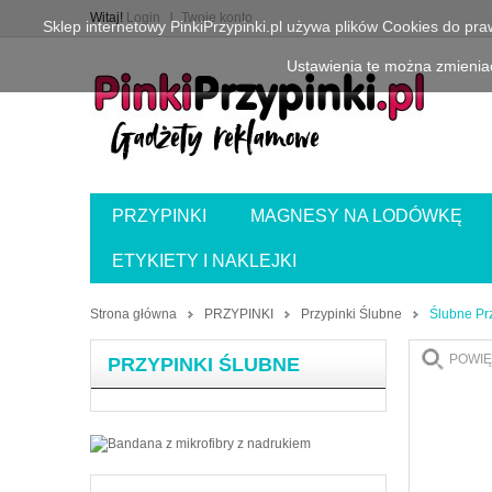
Witaj!
Login
Twoje konto
Sklep internetowy PinkiPrzypinki.pl używa plików Cookies do pr
Ustawienia te można zmieniać
PRZYPINKI
MAGNESY NA LODÓWKĘ
ETYKIETY I NAKLEJKI
Strona główna
PRZYPINKI
Przypinki Ślubne
Ślubne Prz
POWIĘ
PRZYPINKI ŚLUBNE