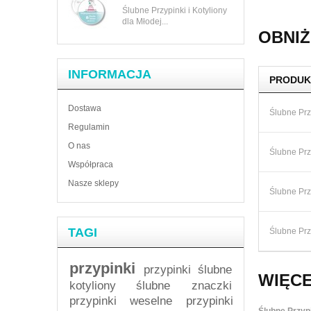
Ślubne Przypinki i Kotyliony
dla Młodej...
OBNIŻ
INFORMACJA
PRODUK
Dostawa
Ślubne Przy
Regulamin
O nas
Ślubne Przy
Współpraca
Nasze sklepy
Ślubne Przy
TAGI
Ślubne Przy
przypinki
przypinki ślubne
WIĘCE
kotyliony ślubne
znaczki
przypinki weselne
przypinki