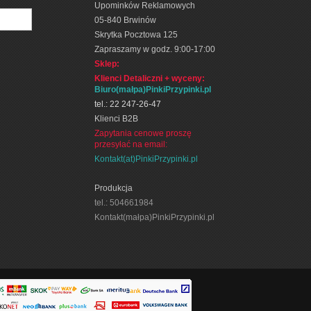
Upominków Reklamowych
05-840 Brwinów
Skrytka Pocztowa 125
Zapraszamy w godz. 9:00-17:00
Sklep:
Klienci Detaliczni + wyceny
:
Biuro(małpa)PinkiPrzypinki.pl
tel.: 22 247-26-47
Klienci B2B
Zapytania cenowe proszę
przesyłać na email:
Kontakt(at)PinkiPrzypinki.pl
Produkcja
tel.: 504661984
Kontakt(małpa)PinkiPrzypinki.pl