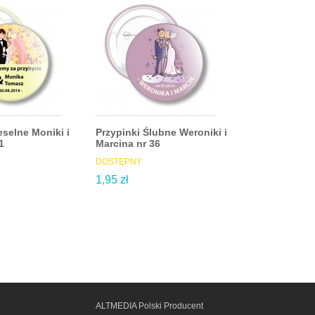
eselne Moniki i
Przypinki Ślubne Weroniki i
Przypinki Ślu
1
Marcina nr 36
Marcina nr 39
DOSTĘPNY
DOSTĘPNY
1,95 zł
1,95 zł
ALTMEDIA Polski Producent