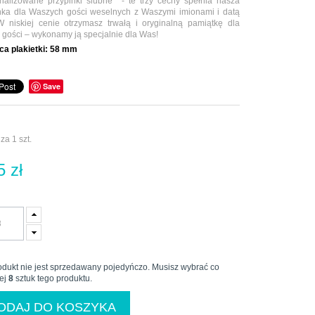
nalizowane przypinki ślubne - te trzy cechy spełnia nasza
nka dla Waszych gości weselnych z Waszymi imionami i datą
W niskiej cenie otrzymasz trwałą i oryginalną pamiątkę dla
 gości – wykonamy ją specjalnie dla Was!
ca plakietki:
58 mm
Save
za 1 szt.
5 zł
odukt nie jest sprzedawany pojedyńczo. Musisz wybrać co
ej
8
sztuk tego produktu.