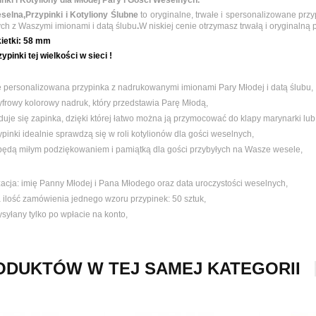
nki i Kotyliony dla Młodej Pary i Gości Weselnych.
selna,Przypinki i Kotyliony Ślubne
to oryginalne, trwałe i spersonalizowane prz
ch z Waszymi imionami i datą ślubu
.
W niskiej cenie otrzymasz trwałą i oryginalną
ietki:
58 mm
ypinki tej wielkości w sieci !
e personalizowana przypinka z nadrukowanymi imionami Pary Młodej i datą ślubu,
yfrowy kolorowy nadruk, który przedstawia Parę Młodą,
jduje się zapinka, dzięki której łatwo można ją przymocować do klapy marynarki lub
pinki idealnie sprawdzą się w roli kotylionów dla gości weselnych,
 będą miłym podziękowaniem i pamiątką dla gości przybyłych na Wasze wesele,
zacja: imię Panny Młodej i Pana Młodego oraz data uroczystości weselnych,
 ilość zamówienia jednego wzoru przypinek:
50 sztuk,
syłany tylko po wpłacie na konto,
ODUKTÓW W TEJ SAMEJ KATEGORII