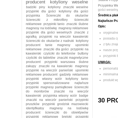
Ślubne Przypi
producent
kotyliony weselne
Przypinka We
badziki
piny
kotyliony
znaczki weselne
gości weselny
przypinki dla gości
kotyliony dla gości
Ś
rednica plak
przypinka
Ściereczki do okularów
ściereczki z mikrofibry
ściereczki
Najtańsze Prz
reklamowe
przypinki tanio
znaczki ślubne
Opis:
magnesy na lodówkę
magnesy reklamowe
przypinki dla gości weselnych
znaczki z
oryginaln
agrafką
przypinki na wieczór kawalerski
posiada c
ściereczki do okularów z nadruki
kotyliony
z tyłu zna
producent
tanie magnesy
upominki
reklamowe
znaczki dla gości
przypinki na
nasze przy
kawalerski
czyściki do telefonów
buttony
przypinki
czyściki do tabletów
znaczki magnetyczne
producent
przypinki warszawa
ślubne
UWAGA:
zakupy
znaczki na kawalerski
magnesy
personali
przypinki na wieczór panieński
upominki
minimalna
reklamowe producent
gadżety reklamowe
przypinki własny wzór
kotyliony tanio
produkt wy
przypinki spersonalizowane
najtańsze
przypinki
magnesy pamiątkowe
ściereczki
do monitorów
znaczki na wieczór
kawalerski
przypinka własny wzór
badge
30 PR
znaczki na wieczór panieński
przypinki
pruszków
przypinki grodzisk mazowiecki
identyfikatoy
magnesy na lodówkę
producent
ściereczki do obiektywów
przypinki reklamowe
breloki
przypinki