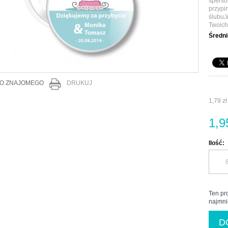
sperso
przypi
ślubu
.
Twoich
Ś
redni
DO ZNAJOMEGO
DRUKUJ
1,79 zł
1,9
Ilość:
Ten pr
najmni