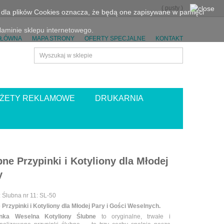
(
pusty
)
eń dla plików Cookies oznacza, że będą one zapisywane w pamięci
aminie sklepu internetowego.
GŁÓWNA
MAPA STRONY
OFERTY SPECJALNE
KONTAKT
ŻETY REKLAMOWE
DRUKARNIA
bne Przypinki i Kotyliony dla Młodej
y
:
Ślubna nr 11: SL-50
 Przypinki i Kotyliony dla Młodej Pary i Gości Weselnych.
inka Weselna Kotyliony Ślubne
to oryginalne, trwałe i