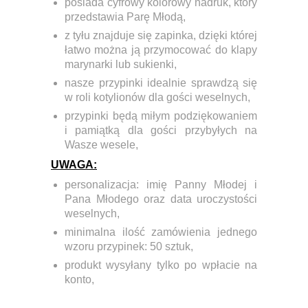
posiada cyfrowy kolorowy nadruk, który
przedstawia Parę Młodą,
z tyłu znajduje się zapinka, dzięki której
łatwo można ją przymocować do klapy
marynarki lub sukienki,
nasze przypinki idealnie sprawdzą się
w roli kotylionów dla gości weselnych,
przypinki będą miłym podziękowaniem
i pamiątką dla gości przybyłych na
Wasze wesele,
UWAGA:
personalizacja: imię Panny Młodej i
Pana Młodego oraz data uroczystości
weselnych,
minimalna ilość zamówienia jednego
wzoru przypinek:
50 sztuk,
produkt wysyłany tylko po wpłacie na
konto,