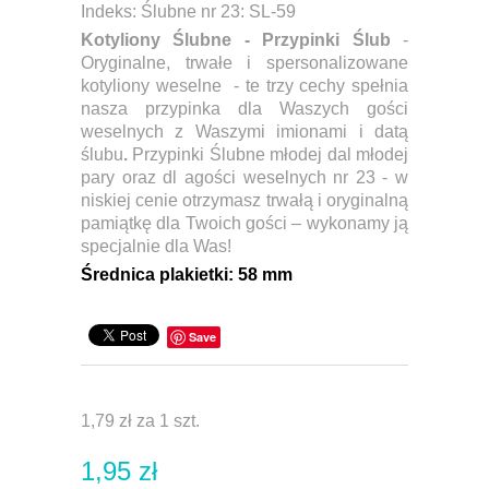
Indeks:
Ślubne nr 23: SL-59
Kotyliony Ślubne - Przypinki Ślub
-
Oryginalne, trwałe i spersonalizowane
kotyliony weselne - te trzy cechy spełnia
nasza przypinka dla Waszych gości
weselnych z Waszymi imionami i datą
ślubu
.
Przypinki Ślubne młodej dal młodej
pary oraz dl agości weselnych nr 23 - w
niskiej cenie otrzymasz trwałą i oryginalną
pamiątkę dla Twoich gości – wykonamy ją
specjalnie dla Was!
Ś
rednica plakietki:
58 mm
Save
1,79 zł
za 1 szt.
1,95 zł