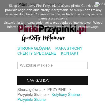
Witaj!
Login
Twoje konto
Sklep internetowy PinkiPrzypinki.pl używa plików Cookies do
prawidłowego działania strony. Korzystanie ze sklepu bez zmiany
(
pusty
)
ustawień dla plików Cookies oznacza, że będą one zapisywane w
pamięci urządzenia.
Ustawienia te można zmieniać w przeglądarce internetowej. Więcej
informacji udostępniamy w
Regulaminie sklepu internetowego.
STRONA GŁÓWNA
MAPA STRONY
OFERTY SPECJALNE
KONTAKT
NAVIGATION
Strona główna
PRZYPINKI
Przypinki Ślubne
Kotyliony Ślubne -
Przypinki Ślubne