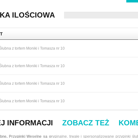
KA ILOŚCIOWA
T
Ślubna z tortem Moniki i Tomasza nr 10
Ślubna z tortem Moniki i Tomasza nr 10
Ślubna z tortem Moniki i Tomasza nr 10
Ślubna z tortem Moniki i Tomasza nr 10
J INFORMACJI
ZOBACZ TEŻ
KOM
ubne,
Przypinki Weselne są o
ryginalne, trwałe i spersonalizowane przypinki śl