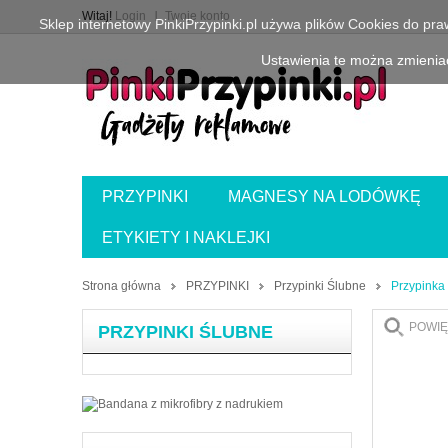
Witaj!
Login
Twoje konto
Sklep internetowy PinkiPrzypinki.pl używa plików Cookies do pr
Ustawienia te można zmieniać
PRZYPINKI
MAGNESY NA LODÓWKĘ
ETYKIETY I NAKLEJKI
Strona główna
PRZYPINKI
Przypinki Ślubne
Przypinka 
POWIĘ
PRZYPINKI ŚLUBNE