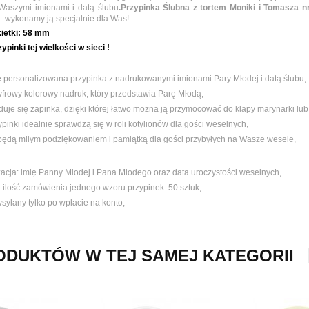
Waszymi imionami i datą ślubu
.Przypinka Ślubna z tortem Moniki i Tomasza 
– wykonamy ją specjalnie dla Was!
ietki:
58 mm
ypinki tej wielkości w sieci !
e personalizowana przypinka z nadrukowanymi imionami Pary Młodej i datą ślubu,
yfrowy kolorowy nadruk, który przedstawia Parę Młodą,
jduje się zapinka, dzięki której łatwo można ją przymocować do klapy marynarki lub
pinki idealnie sprawdzą się w roli kotylionów dla gości weselnych,
 będą miłym podziękowaniem i pamiątką dla gości przybyłych na Wasze wesele,
zacja: imię Panny Młodej i Pana Młodego oraz data uroczystości weselnych,
 ilość zamówienia jednego wzoru przypinek:
50 sztuk,
syłany tylko po wpłacie na konto,
ODUKTÓW W TEJ SAMEJ KATEGORII