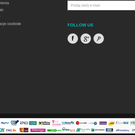
ienia
ki
y
acje osobiste
FOLLOW US