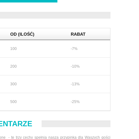
OD (ILOŚĆ)
RABAT
100
-7%
200
-10%
300
-13%
500
-25%
ENTARZE
ubne - te trzy cechy spełnia nasza przypinka dla Waszych gości