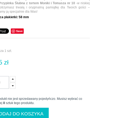
Przypinka Ślubna z tortem Moniki i Tomasza nr 10
-w niskiej
otrzymasz trwałą i oryginalną pamiątkę dla Twoich gości –
my ją specjalnie dla Was!
ca plakietki:
58 mm
Save
za 1 szt.
5 zł
odukt nie jest sprzedawany pojedyńczo. Musisz wybrać co
ej
8
sztuk tego produktu.