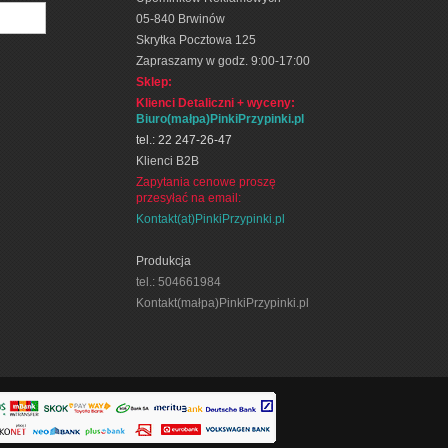
05-840 Brwinów
Skrytka Pocztowa 125
Zapraszamy w godz. 9:00-17:00
Sklep:
Klienci Detaliczni + wyceny
:
Biuro(małpa)PinkiPrzypinki.pl
tel.: 22 247-26-47
Klienci B2B
Zapytania cenowe proszę
przesyłać na email:
Kontakt(at)PinkiPrzypinki.pl
Produkcja
tel.: 504661984
Kontakt(małpa)PinkiPrzypinki.pl