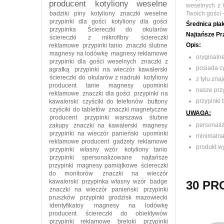
producent
kotyliony weselne
weselnych z 
badziki
piny
kotyliony
znaczki weselne
Twoich gości 
przypinki dla gości
kotyliony dla gości
Ś
rednica plak
przypinka
Ściereczki do okularów
Najtańsze Prz
ściereczki z mikrofibry
ściereczki
Opis:
reklamowe
przypinki tanio
znaczki ślubne
magnesy na lodówkę
magnesy reklamowe
oryginaln
przypinki dla gości weselnych
znaczki z
posiada c
agrafką
przypinki na wieczór kawalerski
ściereczki do okularów z nadruki
kotyliony
z tyłu zna
producent
tanie magnesy
upominki
nasze przy
reklamowe
znaczki dla gości
przypinki na
przypinki
kawalerski
czyściki do telefonów
buttony
czyściki do tabletów
znaczki magnetyczne
UWAGA:
producent
przypinki warszawa
ślubne
personali
zakupy
znaczki na kawalerski
magnesy
przypinki na wieczór panieński
upominki
minimalna
reklamowe producent
gadżety reklamowe
produkt wy
przypinki własny wzór
kotyliony tanio
przypinki spersonalizowane
najtańsze
przypinki
magnesy pamiątkowe
ściereczki
do monitorów
znaczki na wieczór
kawalerski
przypinka własny wzór
badge
30 PR
znaczki na wieczór panieński
przypinki
pruszków
przypinki grodzisk mazowiecki
identyfikatoy
magnesy na lodówkę
producent
ściereczki do obiektywów
przypinki reklamowe
breloki
przypinki