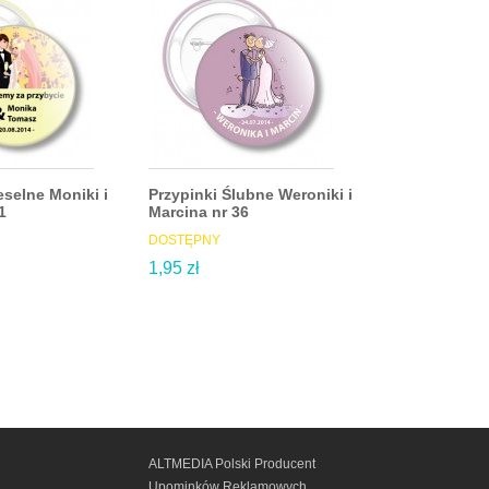
eselne Moniki i
Przypinki Ślubne Weroniki i
Przypinki Ślu
1
Marcina nr 36
Marcina nr 39
DOSTĘPNY
DOSTĘPNY
1,95 zł
1,95 zł
ALTMEDIA Polski Producent
Upominków Reklamowych