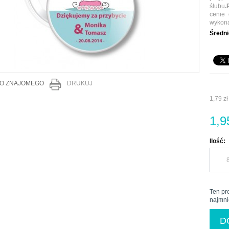
ślubu
.
cenie 
wykona
Ś
redni
DO ZNAJOMEGO
DRUKUJ
1,79 zł
1,9
Ilość:
Ten pr
najmni