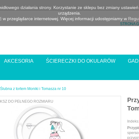
awidłowego działania strony. Korzystanie ze sklepu bez zmiany ustawi
urządzenia.
 w przeglądarce internetowej. Więcej informacji udostępniamy w
Regul
STRONA 
AKCESORIA
ŚCIERECZKI DO OKULARÓW
GAD
Ślubna z tortem Moniki i Tomasza nr 10
Prz
KSZ DO PEŁNEGO ROZMIARU
Tom
Indeks
Przyp
sperso
przypi