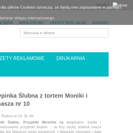
(
pusty
)
eń dla plików Cookies oznacza, że będą one zapisywane w pamięci
aminie sklepu internetowego.
GŁÓWNA
MAPA STRONY
OFERTY SPECJALNE
KONTAKT
ŻETY REKLAMOWE
DRUKARNIA
ypinka Ślubna z tortem Moniki i
asza nr 10
:
Ślubna nr 10: SL-40
inki Ślubne,
Przypinki Weselne są o
ryginalne, trwałe i
nalizowane przypinki ślubne - te trzy cechy spełnia nasza
nka dla Waszych gości weselnych z Waszymi imionami i datą