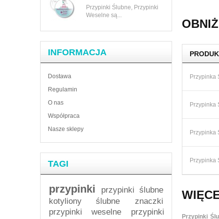
Przypinki Ślubne, Przypinki
Weselne są...
OBNIŻ
INFORMACJA
PRODUK
Dostawa
Przypinka 
Regulamin
O nas
Przypinka 
Współpraca
Nasze sklepy
Przypinka 
Przypinka 
TAGI
przypinki
przypinki ślubne
WIĘCE
kotyliony ślubne
znaczki
przypinki weselne
przypinki
Przypinki Śl