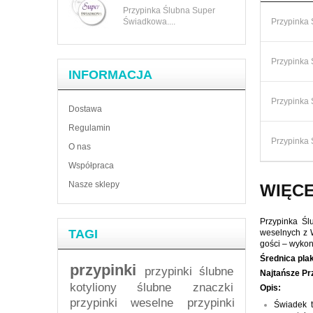
Przypinka Ślubna Super
Świadkowa....
Przypinka
Przypinka
INFORMACJA
Przypinka
Dostawa
Regulamin
Przypinka
O nas
Współpraca
Nasze sklepy
WIĘCE
Przypinka Śl
TAGI
weselnych z 
gości – wykon
Ś
rednica plak
przypinki
przypinki ślubne
Najtańsze Prz
kotyliony ślubne
znaczki
Opis:
przypinki weselne
przypinki
Świadek t