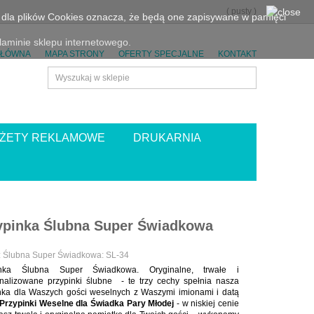
(
pusty
)
eń dla plików Cookies oznacza, że będą one zapisywane w pamięci
aminie sklepu internetowego.
GŁÓWNA
MAPA STRONY
OFERTY SPECJALNE
KONTAKT
ŻETY REKLAMOWE
DRUKARNIA
ypinka Ślubna Super Świadkowa
:
Ślubna Super Świadkowa: SL-34
inka Ślubna Super Świadkowa. Oryginalne, trwałe i
nalizowane przypinki ślubne - te trzy cechy spełnia nasza
nka dla Waszych gości weselnych z Waszymi imionami i datą
 Przypinki Weselne dla Świadka Pary Młodej
- w niskiej cenie