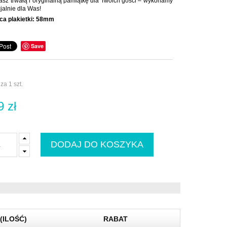
asz trwałą i oryginalną pamiątkę dla Twoich gości – wykonamy
cjalnie dla Was!
ca plakietki:
58mm
Save
za 1 szt.
9 zł
(ILOŚĆ)
RABAT