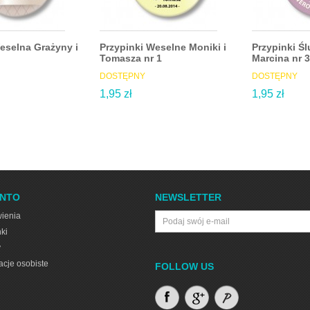
eselna Grażyny i
Przypinki Weselne Moniki i
Przypinki Śl
Tomasza nr 1
Marcina nr 
DOSTĘPNY
DOSTĘPNY
1,95 zł
1,95 zł
ONTO
NEWSLETTER
ienia
ki
y
acje osobiste
FOLLOW US