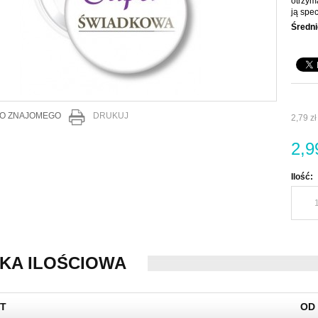
otrzym
ją spe
Ś
redni
DO ZNAJOMEGO
DRUKUJ
2,79 zł
2,9
Ilość:
KA ILOŚCIOWA
T
OD 