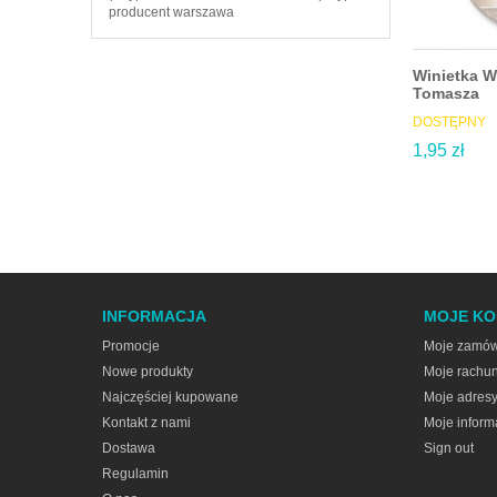
producent warszawa
Winietka W
Tomasza
DOSTĘPNY
1,95 zł
INFORMACJA
MOJE K
Promocje
Moje zamów
Nowe produkty
Moje rachun
Najczęściej kupowane
Moje adres
Kontakt z nami
Moje inform
Dostawa
Sign out
Regulamin