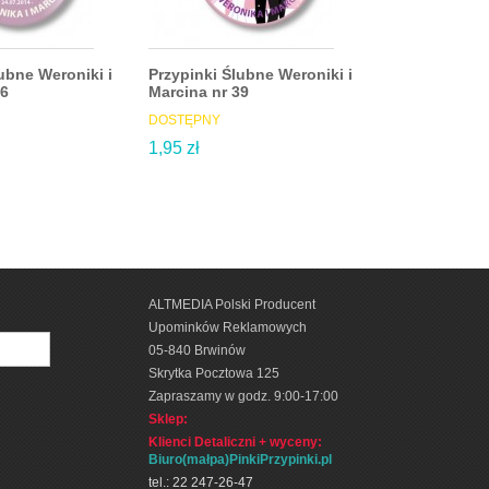
ubne Weroniki i
Przypinki Ślubne Weroniki i
Przypinka Śl
36
Marcina nr 39
Pary Moniki i.
DOSTĘPNY
DOSTĘPNY
1,95 zł
1,95 zł
ALTMEDIA Polski Producent
Upominków Reklamowych
05-840 Brwinów
Skrytka Pocztowa 125
Zapraszamy w godz. 9:00-17:00
Sklep:
Klienci Detaliczni + wyceny
:
Biuro(małpa)PinkiPrzypinki.pl
tel.: 22 247-26-47