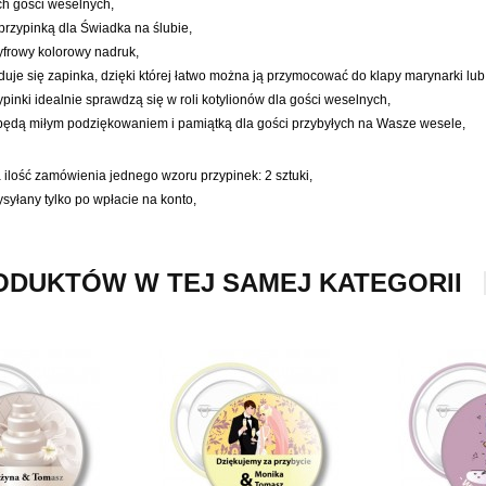
ch gości weselnych,
 przypinką dla Świadka na ślubie,
yfrowy kolorowy nadruk,
jduje się zapinka, dzięki której łatwo można ją przymocować do klapy marynarki lub
pinki idealnie sprawdzą się w roli kotylionów dla gości weselnych,
 będą miłym podziękowaniem i pamiątką dla gości przybyłych na Wasze wesele,
 ilość zamówienia jednego wzoru przypinek: 2 sztuki,
syłany tylko po wpłacie na konto,
ODUKTÓW W TEJ SAMEJ KATEGORII