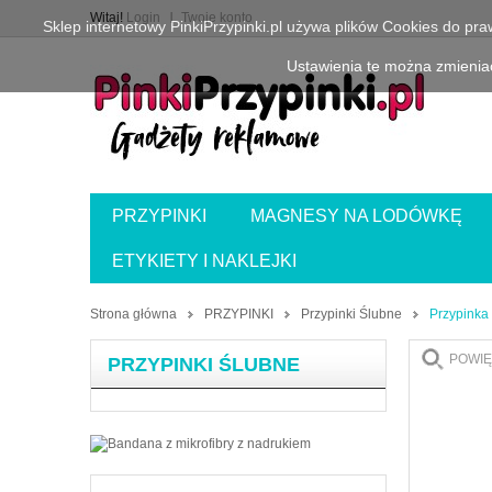
Witaj!
Login
Twoje konto
Sklep internetowy PinkiPrzypinki.pl używa plików Cookies do pr
Ustawienia te można zmieniać
PRZYPINKI
MAGNESY NA LODÓWKĘ
ETYKIETY I NAKLEJKI
Strona główna
PRZYPINKI
Przypinki Ślubne
Przypinka
POWIĘ
PRZYPINKI ŚLUBNE