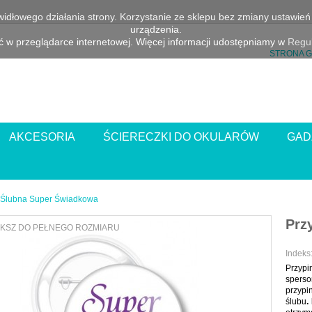
awidłowego działania strony. Korzystanie ze sklepu bez zmiany ustawi
urządzenia.
 w przeglądarce internetowej. Więcej informacji udostępniamy w
Regul
STRONA 
AKCESORIA
ŚCIERECZKI DO OKULARÓW
GAD
 Ślubna Super Świadkowa
Prz
KSZ DO PEŁNEGO ROZMIARU
Indeks
Przyp
sperso
przypi
ślubu
.