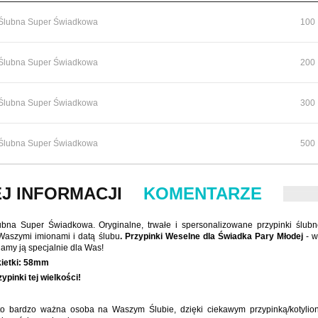
 Ślubna Super Świadkowa
100
 Ślubna Super Świadkowa
200
 Ślubna Super Świadkowa
300
 Ślubna Super Świadkowa
500
J INFORMACJI
KOMENTARZE
ubna Super Świadkowa. Oryginalne, trwałe i spersonalizowane przypinki ślub
Waszymi imionami i datą ślubu
. Przypinki Weselne dla Świadka Pary Młodej
- w
amy ją specjalnie dla Was!
ietki:
58mm
ypinki tej wielkości!
o bardzo ważna osoba na Waszym Ślubie, dzięki ciekawym przypinką/kotylio