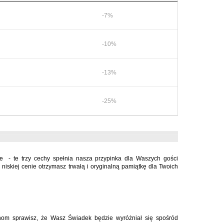
-7%
-10%
-13%
-25%
ne - te trzy cechy spełnia nasza przypinka dla Waszych gości
 niskiej cenie otrzymasz trwałą i oryginalną pamiątkę dla Twoich
nom sprawisz, że Wasz Świadek będzie wyróżniał się spośród