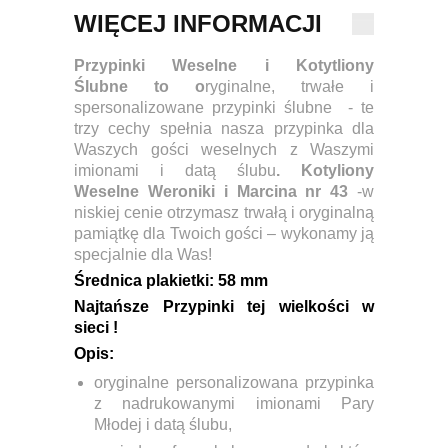
WIĘCEJ INFORMACJI
Przypinki Weselne i Kotytliony
Ślubne
to o
ryginalne, trwałe i
spersonalizowane przypinki ślubne - te
trzy cechy spełnia nasza przypinka dla
Waszych gości weselnych z Waszymi
imionami i datą ślubu
. Kotyliony
Weselne Weroniki i Marcina nr 43
-w
niskiej cenie otrzymasz trwałą i oryginalną
pamiątkę dla Twoich gości – wykonamy ją
specjalnie dla Was!
Ś
rednica plakietki:
58 mm
Najtańsze Przypinki tej wielkości w
sieci !
Opis:
oryginalne personalizowana przypinka
z nadrukowanymi imionami Pary
Młodej i datą ślubu,