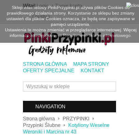
Witaj!
Login
Twoje konto
Sklep internetowy PinkiPrzypinki.pl używa plików Cookies do
prawidłowego działania strony. Korzystanie ze sklepu bez zmiany
(
pusty
)
ustawień dla plików Cookies oznacza, że będą one zapisywane w
pamięci urządzenia.
Ustawienia te można zmieniać w przeglądarce internetowej. Więcej
informacji udostępniamy w
Regulaminie sklepu internetowego.
STRONA GŁÓWNA
MAPA STRONY
OFERTY SPECJALNE
KONTAKT
NAVIGATION
Strona główna
PRZYPINKI
Przypinki Ślubne
Kotyliony Weselne
Weroniki i Marcina nr 43