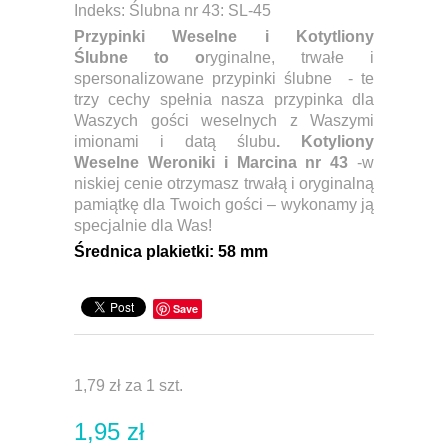
Indeks:
Ślubna nr 43: SL-45
Przypinki Weselne i Kotytliony
Ślubne
to o
ryginalne, trwałe i
spersonalizowane przypinki ślubne - te
trzy cechy spełnia nasza przypinka dla
Waszych gości weselnych z Waszymi
imionami i datą ślubu
. Kotyliony
Weselne Weroniki i Marcina nr 43
-w
niskiej cenie otrzymasz trwałą i oryginalną
pamiątkę dla Twoich gości – wykonamy ją
specjalnie dla Was!
Ś
rednica plakietki:
58 mm
Save
1,79 zł
za 1 szt.
1,95 zł