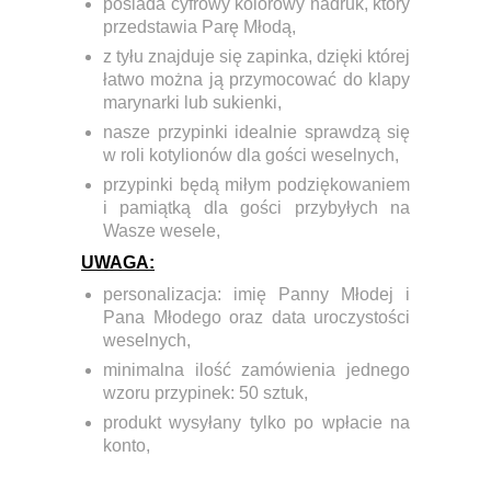
posiada cyfrowy kolorowy nadruk, który
przedstawia Parę Młodą,
z tyłu znajduje się zapinka, dzięki której
łatwo można ją przymocować do klapy
marynarki lub sukienki,
nasze przypinki idealnie sprawdzą się
w roli kotylionów dla gości weselnych,
przypinki będą miłym podziękowaniem
i pamiątką dla gości przybyłych na
Wasze wesele,
UWAGA:
personalizacja: imię Panny Młodej i
Pana Młodego oraz data uroczystości
weselnych,
minimalna ilość zamówienia jednego
wzoru przypinek:
50 sztuk,
produkt wysyłany tylko po wpłacie na
konto,