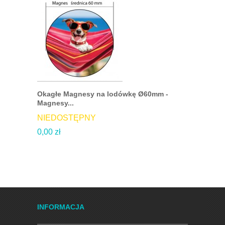
Okagłe Magnesy na lodówkę Ø60mm -
Magnesy n
Magnesy...
DOSTĘP
NIEDOSTĘPNY
3,09 zł
0,00 zł
INFORMACJA