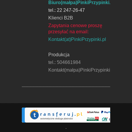
Biuro(małpa)PinkiPrzypinki.pl
tel.: 22 247-26-47
Klienci B2B
Zapytania cenowe proszę
przesyłać na email:
Kontakt(at)PinkiPrzypinki.pl
Produkcja
tel.: 504661984
Kontakt(małpa)PinkiPrzypinki.pl
.