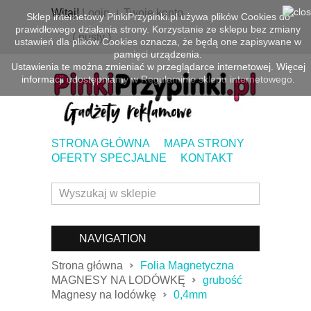
Witaj!
Login
Twoje konto
Sklep internetowy PinkiPrzypinki.pl używa plików Cookies do
prawidłowego działania strony. Korzystanie ze sklepu bez zmiany
(
pusty
)
ustawień dla plików Cookies oznacza, że będą one zapisywane w
pamięci urządzenia.
Ustawienia te można zmieniać w przeglądarce internetowej. Więcej
informacji udostępniamy w
Regulaminie sklepu internetowego.
STRONA GŁÓWNA
MAPA STRONY
OFERTY SPECJALNE
KONTAKT
NAVIGATION
Strona główna
Folia Magnetyczna
MAGNESY NA LODÓWKĘ
grubość
Magnesy na lodówkę
0,4mm