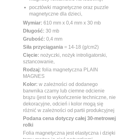
pocztówki magnetyczne oraz puzzle
magnetyczne dla dzieci,
Wymiar:
610 mm x 0,4 mm x 30 mb
Długość:
30 mb
Grubość:
0,4 mm
Siła przyciągania
= 14-18 (g/cm2)
Cięcie:
nożyczki, nożyk introligatorski,
sztancowanie,
Rodzaj:
folia magnetyczna PLAIN
MAGNES
Kolor:
w zależności od dodanego
barwnika czarny lub ciemne odcienie
brązu (jest to wykończenie techniczne, nie
dekoracyjne, odcień i kolor mogą się
różnić w zależności od partii produkcyjnej
Podana cena dotyczy całej 30-metrowej
rolki
Folia magnetyczna jest elastyczna i dzięki