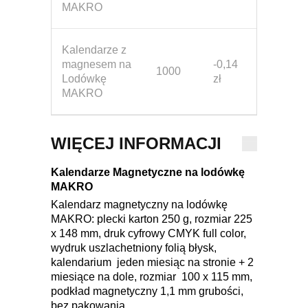
MAKRO
Kalendarze z
magnesem na
-0,14
1000
Lodówkę
zł
MAKRO
WIĘCEJ INFORMACJI
Kalendarze Magnetyczne na lodówkę
MAKRO
Kalendarz magnetyczny na lodówkę
MAKRO: plecki karton 250 g, rozmiar 225
x 148 mm, druk cyfrowy CMYK full color,
wydruk uszlachetniony folią błysk,
kalendarium jeden miesiąc na stronie + 2
miesiące na dole, rozmiar 100 x 115 mm,
podkład magnetyczny 1,1 mm grubości,
bez pakowania