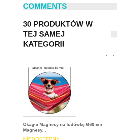
COMMENTS
30 PRODUKTÓW W
TEJ SAMEJ
KATEGORII
Okagłe Magnesy na lodówkę Ø60mm -
Magnesy n
Magnesy...
DOSTĘP
NIEDOSTĘPNY