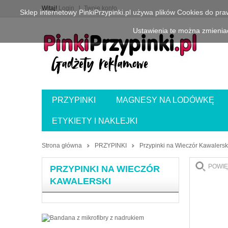
Witaj!
Login
Twoje konto
Sklep internetowy PinkiPrzypinki.pl używa plików Cookies do pr
Ustawienia te można zmieniać
PRZYPINKI
MAGNESY NA LODÓWKĘ
ETYKIETY I NAKLEJKI
Strona główna
PRZYPINKI
Przypinki na Wieczór Kawalersk
POWIĘ
PRZYPINKI NA WIECZÓR
KAWALERSKI