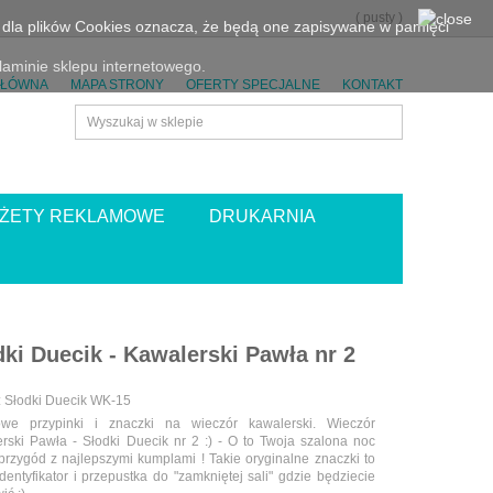
(
pusty
)
eń dla plików Cookies oznacza, że będą one zapisywane w pamięci
aminie sklepu internetowego.
GŁÓWNA
MAPA STRONY
OFERTY SPECJALNE
KONTAKT
ŻETY REKLAMOWE
DRUKARNIA
dki Duecik - Kawalerski Pawła nr 2
:
Słodki Duecik WK-15
owe przypinki i znaczki na wieczór kawalerski. Wieczór
rski Pawła - Słodki Duecik nr 2 :) - O to Twoja szalona noc
przygód z najlepszymi kumplami !
Takie oryginalne znaczki to
identyfikator i przepustka do "zamkniętej sali" gdzie będziecie