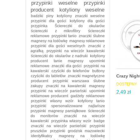
przypinki weselne
przypinki
producent
kotyliony weselne
badziki
piny
kotyliony
znaczki weselne
przypinki dla gości
kotyliony dla gości
przypinka
Ściereczki do okularów
ściereczki z mikrofibry
ściereczki
reklamowe
przypinki tanio
znaczki ślubne
magnesy na lodówkę
magnesy reklamowe
przypinki dla gości weselnych
znaczki z
agrafką
przypinki na wieczór kawalerski
ściereczki do okularów z nadruki
kotyliony
producent
tanie magnesy
upominki
reklamowe
znaczki dla gości
przypinki na
kawalerski
czyściki do telefonów
buttony
Crazy Nigh
czyściki do tabletów
znaczki magnetyczne
producent
przypinki warszawa
ślubne
DOSTĘPNY
zakupy
znaczki na kawalerski
magnesy
przypinki na wieczór panieński
upominki
2,49 zł
reklamowe producent
gadżety reklamowe
przypinki własny wzór
kotyliony tanio
przypinki spersonalizowane
najtańsze
przypinki
magnesy pamiątkowe
ściereczki
do monitorów
znaczki na wieczór
kawalerski
przypinka własny wzór
badge
znaczki na wieczór panieński
przypinki
pruszków
przypinki grodzisk mazowiecki
identyfikatoy
magnesy na lodówkę