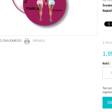
się baw
Średni
Najtań
DO ZNAJOMEGO
DRUKUJ
1,79 zł
1,9
Ilość:
Ten pr
najmni