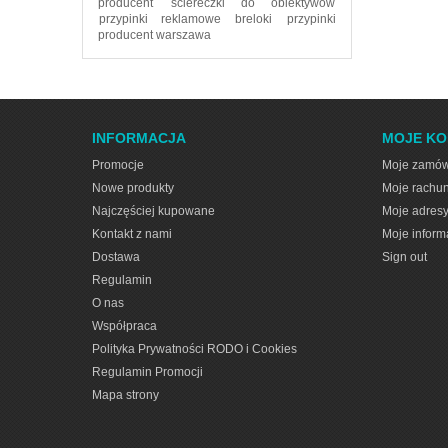
producent
ściereczki do obiektywów
przypinki reklamowe
breloki
przypinki
producent warszawa
INFORMACJA
MOJE K
Promocje
Moje zamów
Nowe produkty
Moje rachun
Najczęściej kupowane
Moje adres
Kontakt z nami
Moje inform
Dostawa
Sign out
Regulamin
O nas
Współpraca
Polityka Prywatności RODO i Cookies
Regulamin Promocji
Mapa strony