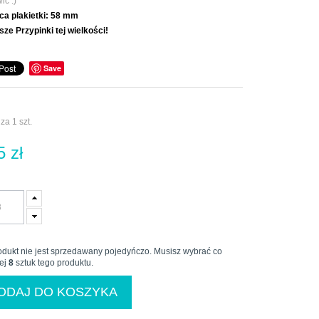
ić :)
ca plakietki:
58 mm
sze Przypinki tej wielkości!
Save
za 1 szt.
5 zł
odukt nie jest sprzedawany pojedyńczo. Musisz wybrać co
ej
8
sztuk tego produktu.