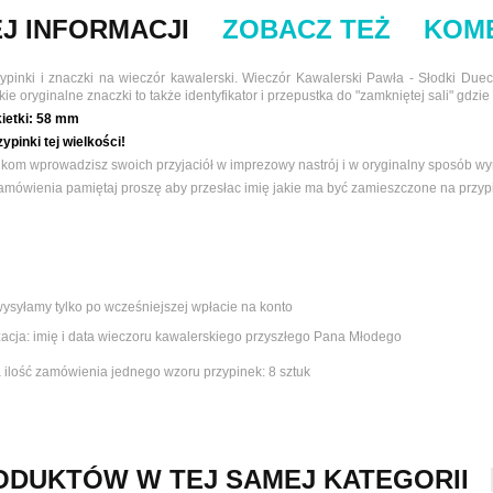
J INFORMACJI
ZOBACZ TEŻ
KOM
pinki i znaczki na wieczór kawalerski. Wieczór Kawalerski Pawła - Słodki Dueci
kie oryginalne znaczki to także identyfikator i przepustka do "zamkniętej sali" gdzie
ietki:
58 mm
ypinki tej wielkości!
nkom wprowadzisz swoich przyjaciół w imprezowy nastrój i w oryginalny sposób wyr
amówienia pamiętaj proszę aby przesłac imię jakie ma być zamieszczone na przypi
wysyłamy tylko po wcześniejszej wpłacie na konto
zacja: imię i data wieczoru kawalerskiego przyszłego Pana Młodego
 ilość zamówienia jednego wzoru przypinek:
8 sztuk
ODUKTÓW W TEJ SAMEJ KATEGORII