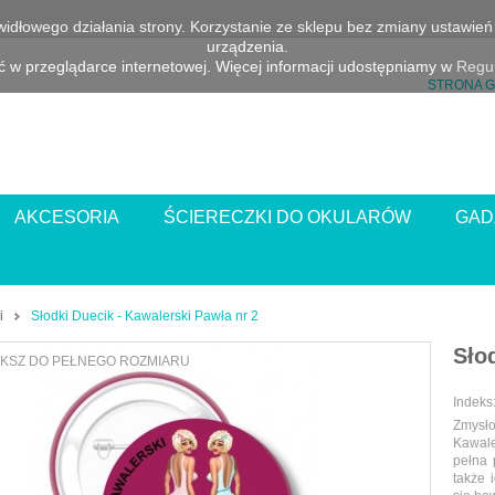
awidłowego działania strony. Korzystanie ze sklepu bez zmiany ustawi
urządzenia.
 w przeglądarce internetowej. Więcej informacji udostępniamy w
Regul
STRONA 
AKCESORIA
ŚCIERECZKI DO OKULARÓW
GAD
i
Słodki Duecik - Kawalerski Pawła nr 2
Sło
KSZ DO PEŁNEGO ROZMIARU
Indeks
Zmysł
Kawale
pełna 
także 