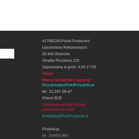
ALTMEDIA Polski Producent
Upominków Reklamowych
05-840 Brwinów
Skrytka Pocztowa 125
Zapraszamy w godz. 9:00-17:00
Sklep:
Klienci Detaliczni + wyceny
:
Biuro(małpa)PinkiPrzypinki.pl
tel.: 22 247-26-47
Klienci B2B
Zapytania cenowe proszę
przesyłać na email:
Kontakt(at)PinkiPrzypinki.pl
Produkcja
tel.: 504661984