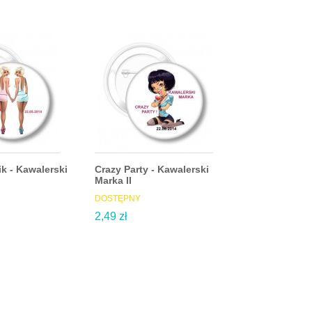
k - Kawalerski
Crazy Party - Kawalerski
Kawalerski Pa
Marka II
DOSTĘPNY
DOSTĘPNY
2,49 zł
2,49 zł