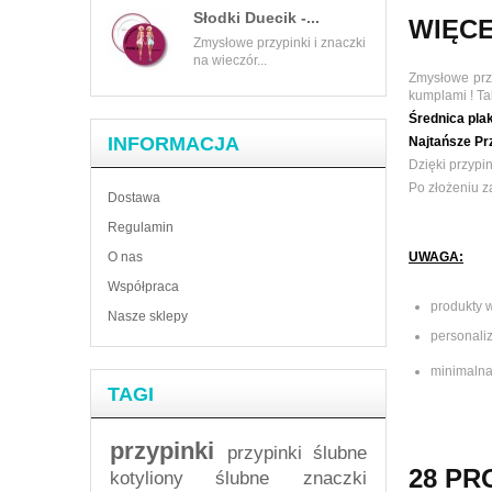
Słodki Duecik -...
WIĘCE
Zmysłowe przypinki i znaczki
na wieczór...
Zmysłowe przy
kumplami !
Ta
Średnica plak
INFORMACJA
Najtańsze Prz
Dzięki przypi
Po złożeniu z
Dostawa
Regulamin
O nas
UWAGA:
Współpraca
produkty 
Nasze sklepy
personali
minimalna
TAGI
przypinki
przypinki ślubne
28 PR
kotyliony ślubne
znaczki