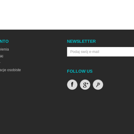
ONTO
NEWSLETTER
ienia
ki
y
acje osobiste
FOLLOW US