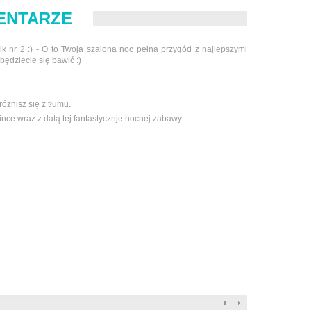
ENTARZE
k nr 2 :) - O to Twoja szalona noc pełna przygód z najlepszymi
 będziecie się bawić :)
óżnisz się z tłumu.
nce wraz z datą tej fantastycznje nocnej zabawy.