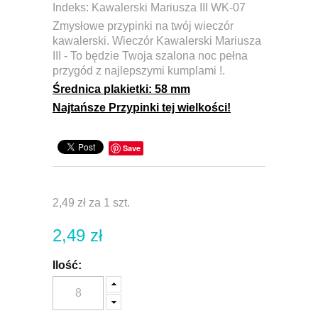
Indeks:
Kawalerski Mariusza III WK-07
Zmysłowe przypinki na twój wieczór
kawalerski. Wieczór Kawalerski Mariusza
III - To będzie Twoja szalona noc pełna
przygód z najlepszymi kumplami !.
Średnica plakietki:
58 mm
Najtańsze Przypinki tej wielkości!
Save
2,49 zł
za 1 szt.
2,49 zł
Ilość: