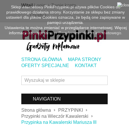
Witaj!
Login
Twoje konto
Sklep internetowy PinkiPrzypinki.pl używa plików Cookies do
prawidłowego działania strony. Korzystanie ze sklepu bez zmiany
(
pusty
)
ustawień dla plików Cookies oznacza, że będą one zapisywane w
pamięci urządzenia.
Ustawienia te można zmieniać w przeglądarce internetowej. Więcej
informacji udostępniamy w
Regulaminie sklepu internetowego.
STRONA GŁÓWNA
MAPA STRONY
OFERTY SPECJALNE
KONTAKT
NAVIGATION
Strona główna
PRZYPINKI
Przypinki na Wieczór Kawalerski
Przypinka na Kawalerski Mariusza III