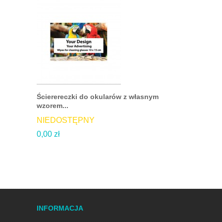
Ścierereczki do okularów z własnym
Ściereczki
wzorem...
DOSTĘP
NIEDOSTĘPNY
5,90 zł
0,00 zł
DO KO
INFORMACJA