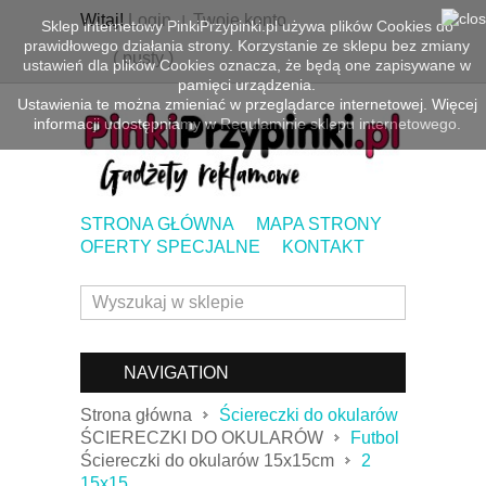
Witaj!
Login
Twoje konto
Sklep internetowy PinkiPrzypinki.pl używa plików Cookies do
prawidłowego działania strony. Korzystanie ze sklepu bez zmiany
(
pusty
)
ustawień dla plików Cookies oznacza, że będą one zapisywane w
pamięci urządzenia.
Ustawienia te można zmieniać w przeglądarce internetowej. Więcej
informacji udostępniamy w
Regulaminie sklepu internetowego.
STRONA GŁÓWNA
MAPA STRONY
OFERTY SPECJALNE
KONTAKT
NAVIGATION
Strona główna
Ściereczki do okularów
ŚCIERECZKI DO OKULARÓW
Futbol
Ściereczki do okularów 15x15cm
2
15x15