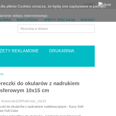
(
pusty
)
eń dla plików Cookies oznacza, że będą one zapisywane w pamięci
aminie sklepu internetowego.
GŁÓWNA
MAPA STRONY
OFERTY SPECJALNE
KONTAKT
ŻETY REKLAMOWE
DRUKARNIA
 cm
ereczki do okularów z nadrukiem
nsferowym 10x15 cm
:
Sciereczki:ESPFullColor_10x15
czki do okularów z nadrukiem sublimacyjnym -
Easy Soft
m Full Color