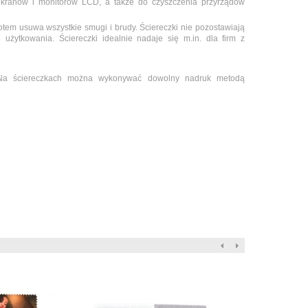
ekranów i monitorów LCD, a także do czyszczenia przyrządów
otem usuwa wszystkie smugi i brudy. Ściereczki nie pozostawiają
użytkowania. Ściereczki idealnie nadaje się m.in. dla firm z
 Na ściereczkach można wykonywać dowolny nadruk metodą