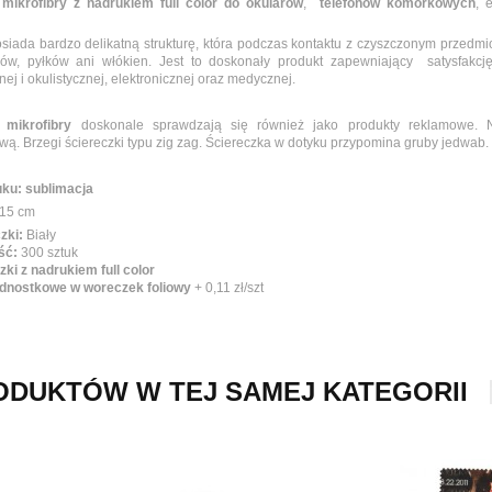
 mikrofibry z nadrukiem full color do okularów
,
telefonów komórkowych
, 
siada bardzo delikatną strukturę, która podczas kontaktu z czyszczonym przedmi
ów, pyłków ani włókien. Jest to doskonały produkt zapewniający satysfakcję 
nej i okulistycznej, elektronicznej oraz medycznej.
 mikrofibry
doskonale sprawdzają się również jako produkty reklamowe.
wą. Brzegi ściereczki typu zig zag. Ściereczka w dotyku przypomina gruby jedwab.
ku: sublimacja
15 cm
zki:
Biały
ść:
300 sztuk
ki z nadrukiem full color
dnostkowe w woreczek foliowy
+ 0,11 zł/szt
ODUKTÓW W TEJ SAMEJ KATEGORII