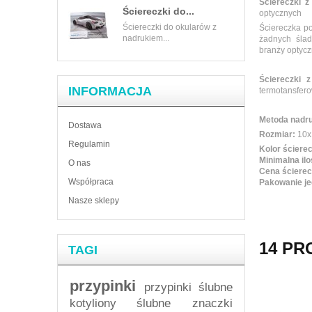
Ściereczki z
Ściereczki do...
optycznych
Ściereczki do okularów z
Ściereczka po
nadrukiem...
żadnych ślad
branży optycz
Ściereczki z
INFORMACJA
termotansfero
Metoda nadru
Dostawa
Rozmiar:
10x
Regulamin
Kolor ścierec
Minimalna ilo
O nas
Cena ścierecz
Współpraca
Pakowanie je
Nasze sklepy
14 PR
TAGI
przypinki
przypinki ślubne
kotyliony ślubne
znaczki