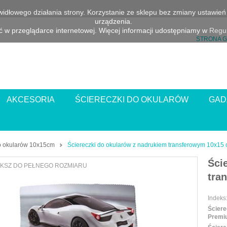
awidłowego działania strony. Korzystanie ze sklepu bez zmiany ustawi
urządzenia.
 w przeglądarce internetowej. Więcej informacji udostępniamy w
Regul
STRONA 
AKCESORIA
ŚCIERECZKI DO OKULARÓW
GAD
do okularów 10x15cm
Ściereczki do okularów z nadrukiem transferowym 10x15
Ści
KSZ DO PEŁNEGO ROZMIARU
tra
Indeks
Ściere
Premiu