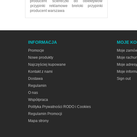
producent
ściereczki do obiektywów
przypinki reklamowe
breloki
przypinki
producent warszawa
INFORMACJA
MOJE K
Promocje
Moje zamów
Nowe produkty
Moje rachun
Najczęściej kupowane
Moje adres
Kontakt z nami
Moje inform
Dostawa
Sign out
Regulamin
O nas
Współpraca
Polityka Prywatności RODO i Cookies
Regulamin Promocji
Mapa strony