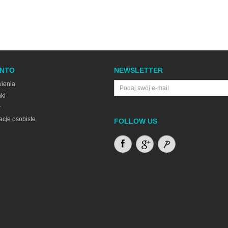
ONTO
NEWSLETTER
ienia
ki
y
acje osobiste
FOLLOW US