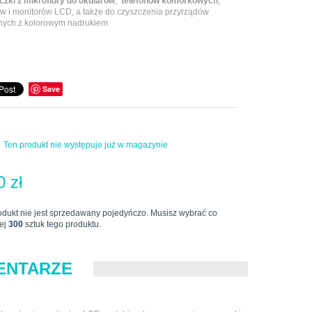
czki z mikrofibry do okularów
,
telefonów komórkowych
,
w i monitorów LCD, a także do czyszczenia przyrządów
nych z kolorowym nadrukiem
Save
Ten produkt nie występuje już w magazynie
0 zł
odukt nie jest sprzedawany pojedyńczo. Musisz wybrać co
ej
300
sztuk tego produktu.
ENTARZE