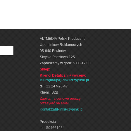
ALTMEDIA Polski Producent
Upominków Reklamowych
05-840 Brwinów
Skrytka Pocztowa 125
Zapraszamy w godz. 9:00-17:00
Sklep:
Klienci Detaliczni + wyceny
:
Biuro(małpa)PinkiPrzypinki.pl
tel.: 22 247-26-47
Klienci B2B
Zapytania cenowe proszę
przesyłać na email:
Kontakt(at)PinkiPrzypinki.pl
Produkcja
tel.: 504661984