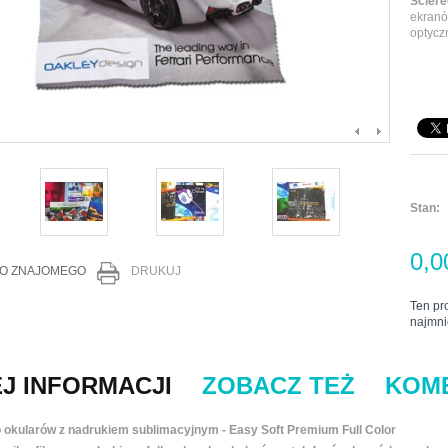
Ściere
ekranó
optycz
Stan:
0,0
DO ZNAJOMEGO
DRUKUJ
Ten pr
najmni
J INFORMACJI
ZOBACZ TEŻ
KOM
o okularów z nadrukiem sublimacyjnym -
Easy Soft Premium Full Color