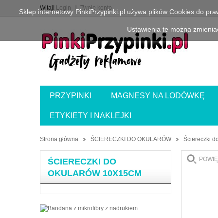
Witaj!
Login
Twoje konto
Sklep internetowy PinkiPrzypinki.pl używa plików Cookies do pr
Ustawienia te można zmieniać
PRZYPINKI
MAGNESY NA LODÓWKĘ
ETYKIETY I NAKLEJKI
Strona główna
ŚCIERECZKI DO OKULARÓW
Ściereczki 
POWIĘ
ŚCIERECZKI DO
OKULARÓW 10X15CM