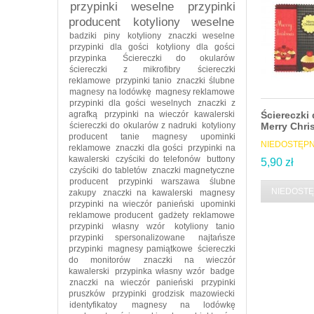
przypinki weselne
przypinki
producent
kotyliony weselne
badziki
piny
kotyliony
znaczki weselne
przypinki dla gości
kotyliony dla gości
przypinka
Ściereczki do okularów
ściereczki z mikrofibry
ściereczki
reklamowe
przypinki tanio
znaczki ślubne
magnesy na lodówkę
magnesy reklamowe
przypinki dla gości weselnych
znaczki z
agrafką
przypinki na wieczór kawalerski
Ściereczki
ściereczki do okularów z nadruki
kotyliony
Merry Chri
producent
tanie magnesy
upominki
NIEDOSTĘP
reklamowe
znaczki dla gości
przypinki na
kawalerski
czyściki do telefonów
buttony
5,90 zł
czyściki do tabletów
znaczki magnetyczne
producent
przypinki warszawa
ślubne
NIEDOST
zakupy
znaczki na kawalerski
magnesy
przypinki na wieczór panieński
upominki
reklamowe producent
gadżety reklamowe
przypinki własny wzór
kotyliony tanio
przypinki spersonalizowane
najtańsze
przypinki
magnesy pamiątkowe
ściereczki
do monitorów
znaczki na wieczór
kawalerski
przypinka własny wzór
badge
znaczki na wieczór panieński
przypinki
pruszków
przypinki grodzisk mazowiecki
identyfikatoy
magnesy na lodówkę