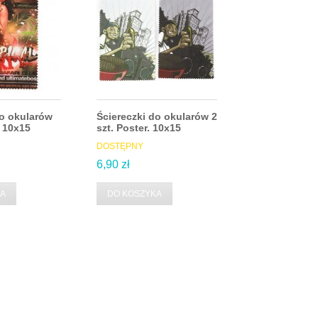
do okularów
Ściereczki do okularów 2
Ściereczki d
y 10x15
szt. Poster. 10x15
szt. Poster...
DOSTĘPNY
NIEDOSTĘPNY
6,90 zł
6,90 zł
KA
DO KOSZYKA
NIEDOSTĘP