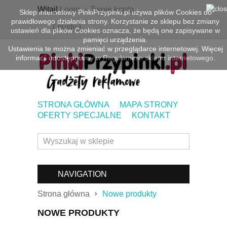
Witaj!
Login
Twoje konto
Sklep internetowy PinkiPrzypinki.pl używa plików Cookies do
prawidłowego działania strony. Korzystanie ze sklepu bez zmiany
(
pusty
)
ustawień dla plików Cookies oznacza, że będą one zapisywane w
pamięci urządzenia.
Ustawienia te można zmieniać w przeglądarce internetowej. Więcej
informacji udostępniamy w
Regulaminie sklepu internetowego.
STRONA GŁÓWNA
MAPA STRONY
OFERTY SPECJALNE
KONTAKT
NAVIGATION
Strona główna
Nowe produkty
NOWE PRODUKTY