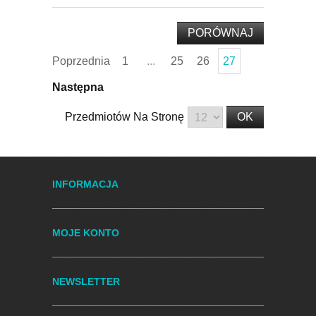
Poprzednia
1
...
25
26
27
Następna
Przedmiotów Na Stronę
INFORMACJA
MOJE KONTO
NEWSLETTER