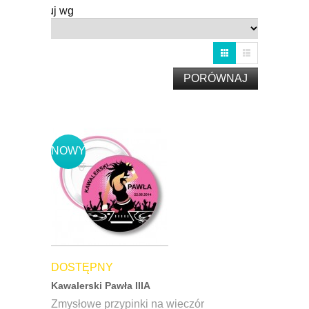
Sortuj wg
NOWY
DOSTĘPNY
Kawalerski Pawła IIIA
Zmysłowe przypinki na wieczór