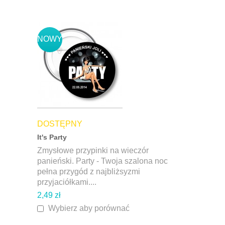
NOWY
DOSTĘPNY
It's Party
Zmysłowe przypinki na wieczór
panieński. Party - Twoja szalona noc
pełna przygód z najbliżsyzmi
przyjaciółkami....
2,49 zł
Wybierz aby porównać