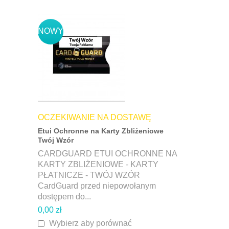
NOWY
OCZEKIWANIE NA DOSTAWĘ
Etui Ochronne na Karty Zbliżeniowe
Twój Wzór
CARDGUARD ETUI OCHRONNE NA
KARTY ZBLIŻENIOWE - KARTY
PŁATNICZE - TWÓJ WZÓR
CardGuard przed niepowołanym
dostępem do...
0,00 zł
Wybierz aby porównać