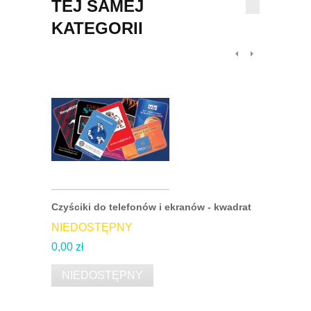
TEJ SAMEJ
KATEGORII
Czyściki do telefonów i ekranów - kwadrat
Czyściki d
NIEDOSTĘPNY
NIEDOS
0,00 zł
0,00 zł
NIEDOSTĘPNY
NIEDO