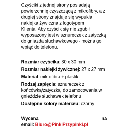
Czyściki z jednej strony posiadają
powierzchnię czyszczącą z mikrofibry, a z
drugiej strony znajduje się wypukła
naklejka żywiczna z logotypem
Klienta. Aby czyścik się nie zgubił
wyposażony jest w sznureczek z zatyczką
do gniazda słuchawkowego - można go
wpiąć do telefonu.
Rozmiar czyścika
: 30 x 30 mm
Rozmiar naklejki żywicznej:
27 x 27 mm
Materiał
: mikrofibra + plastik
Rodzaj zapięcia:
sznureczek z
końcówką/zatyczką do zamocowania w
gnieździe słuchawek telefonu
Dostępne kolory materiału:
czarny
Wycena na
email:
Biuro@PinkiPrzypinki.pl